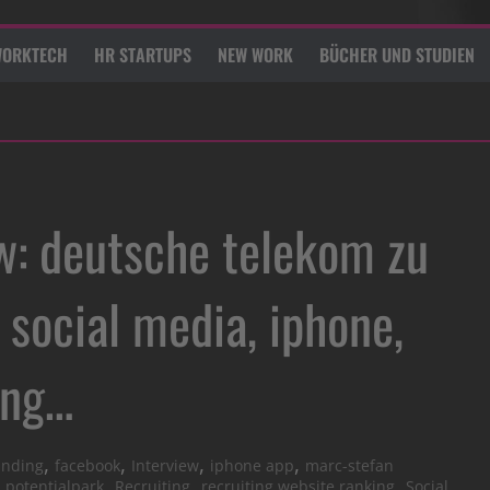
ORKTECH
HR STARTUPS
NEW WORK
BÜCHER UND STUDIEN
ew: deutsche telekom zu
 social media, iphone,
ing…
,
,
,
,
anding
facebook
Interview
iphone app
marc-stefan
,
,
,
,
potentialpark
Recruiting
recruiting website ranking
Social