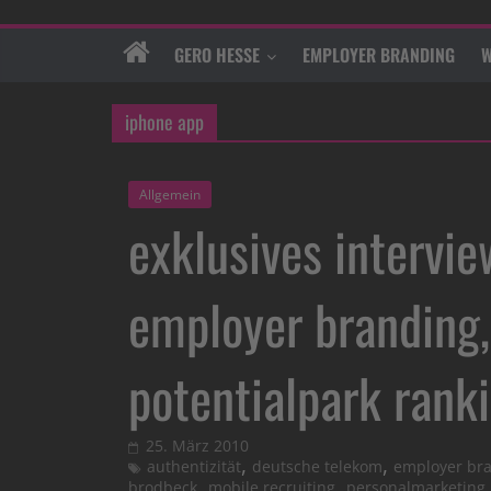
GERO HESSE
EMPLOYER BRANDING
W
iphone app
Allgemein
exklusives intervi
employer branding,
potentialpark rank
25. März 2010
,
,
authentizität
deutsche telekom
employer br
,
,
brodbeck
mobile recruiting
personalmarketing