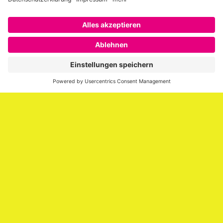
Über SAATKORN
SAATKORN ist der Blog von Gero Hesse. Seit 2009 schreibt
er über die Themen Employer Branding,
Personalmarketing, Recruiting, New Work und Social
Media.
Impressum
Impressum
Datenschutzerklärung
Cookie-Richtlinie (EU)
SAATKORN – der Employer Branding Blog
Werbung auf SAATKORN