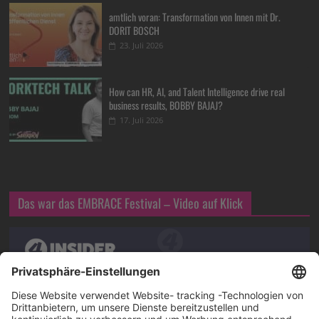
amtlich voran: Transformation von Innen mit Dr.
DORIT BOSCH
23. Juli 2026
How can HR, AI, and Talent Intelligence drive real
business results, BOBBY BAJAJ?
17. Juli 2026
Das war das EMBRACE Festival – Video auf Klick