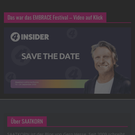
Das war das EMBRACE Festival – Video auf Klick
Über SAATKORN
SAATKORN ist der Blog von Gero Hesse. Seit 2009 schreibt