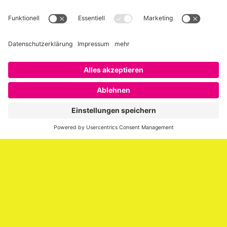
Über SAATKORN
SAATKORN ist der Blog von Gero Hesse. Seit 2009 schreibt
er über die Themen Employer Branding,
Personalmarketing, Recruiting, New Work und Social
Media.
Impressum
Impressum
Datenschutzerklärung
Cookie-Richtlinie (EU)