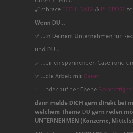
Unser Thema:
„Embrace
TECH
,
DATA
&
PURPOSE
to
Wenn DU…
✅ …in Deinem Unternehmen für Recru
und DU…
✅ …einen spannenden Case rund um
✅ …die Arbeit mit
Daten
✅ …oder auf der Ebene
Sinnhaftigkei
dann melde DICH gern direkt bei mi
welchem Thema DU gern reden möch
UNTERNEHMEN (Konzerne, Mittelstan