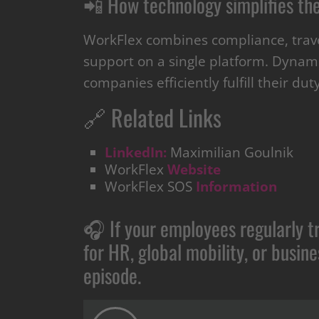
📲 How technology simplifies the
WorkFlex combines compliance, tra
support on a single platform. Dynamic
companies efficiently fulfill their duty
🔗 Related Links
LinkedIn:
Maximilian Goulnik
WorkFlex
Website
WorkFlex SOS
Information
🎧 If your employees regularly tr
for HR, global mobility, or busines
episode.