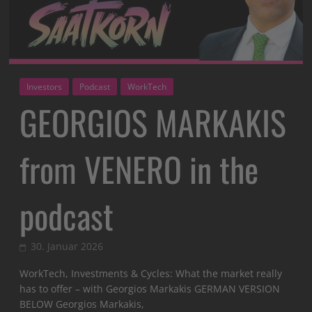
Investors
Podcast
WorkTech
GEORGIOS MARKAKIS
from VENERO in the
podcast
30. Januar 2026
WorkTech, Investments & Cycles: What the market really
has to offer – with Georgios Markakis GERMAN VERSION
BELOW Georgios Markakis,