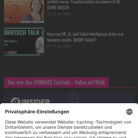
amtlich voran: Transformation von Innen mit Dr.
DORIT BOSCH
23. Juli 2026
How can HR, AI, and Talent Intelligence drive real
business results, BOBBY BAJAJ?
17. Juli 2026
Das war das EMBRACE Festival – Video auf Klick