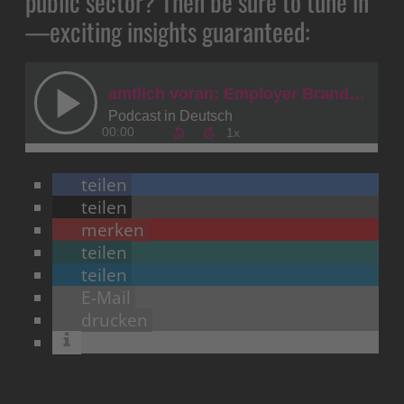
public sector? Then be sure to tune in
—exciting insights guaranteed:
teilen
teilen
merken
teilen
teilen
E-Mail
drucken